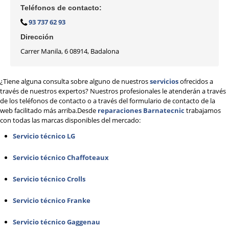
REPARACIÓN
HORNOS
Teléfonos de contacto:
REPARACIÓN
LAVADORAS
93 737 62 93
REPARACIÓN
LAVAVAJILLAS
Dirección
REPARACIÓN
SECADORAS
Carrer Manila, 6 08914, Badalona
REPARACIÓN
TERMOS
¿Tiene alguna consulta sobre alguno de nuestros
servicios
ofrecidos a
REPARACIÓN
VITROCERAMICAS
través de nuestros expertos? Nuestros profesionales le atenderán a través
de los teléfonos de contacto o a través del formulario de contacto de la
web facilitado más arriba.Desde
TRABAJA
CON NOSOTROS
reparaciones Barnatecnic
trabajamos
con todas las marcas disponibles del mercado:
Servicio técnico LG
ZONA
DE ACTUACIÓN
Servicio técnico Chaffoteaux
CONTACTO BARNATECNIC
Servicio técnico Crolls
Servicio técnico Franke
Servicio técnico Gaggenau