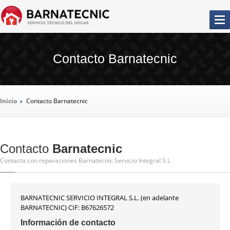
SERVICIO
TÉCNICO BARCELONA
Contacto Barnatecnic
LA
EMPRESA
Inicio
Contacto
Barnatecnic
NUESTROS
SERVICIOS
REPARACIÓN
AIRES ACONDICIONADOS
Contacto
Barnatecnic
REPARACIÓN
CALDERAS
Contacta con reparaciones Barnatecnic Servicio Integral S.L
REPARACIÓN
CALENTADORES
REPARACIÓN
CAMPANAS EXTRACTORAS
REPARACIÓN
BARNATECNIC SERVICIO INTEGRAL S.L. (en adelante
CONGELADORES
BARNATECNIC) CIF: B67626572
REPARACIÓN
FRIGORÍFICOS
Información de contacto