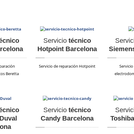
écnico
Servicio
técnico
Servic
arcelona
Hotpoint Barcelona
Siemens
eparación
Servicio de reparación Hotpoint
Servicio
os Beretta
electrodom
écnico
Servicio
técnico
Servic
 Duval
Candy Barcelona
Toshiba
lona