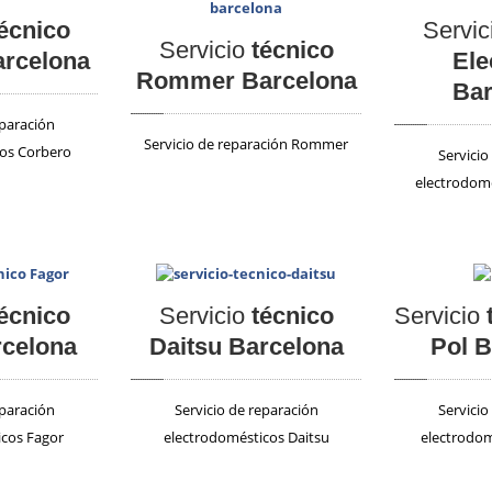
écnico
Servic
Servicio
técnico
arcelona
Ele
Rommer Barcelona
Bar
eparación
Servicio de reparación Rommer
cos Corbero
Servicio
electrodomé
écnico
Servicio
técnico
Servicio
rcelona
Daitsu Barcelona
Pol B
eparación
Servicio de reparación
Servicio
cos Fagor
electrodomésticos Daitsu
electrodom