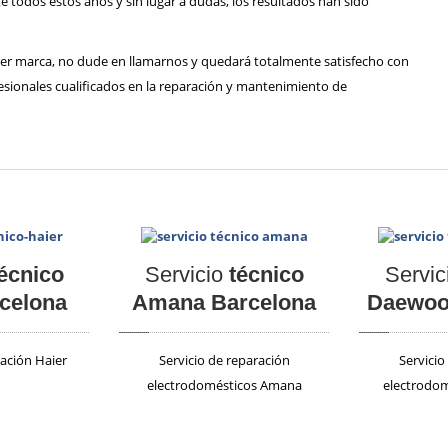
e todos estos años y sin lugar a dudas, los resultados han sido
uier marca, no dude en llamarnos y quedará totalmente satisfecho con
esionales cualificados en la reparación y mantenimiento de
écnico
Servicio
técnico
Servic
rcelona
Amana Barcelona
Daewoo
ración Haier
Servicio de reparación
Servicio
electrodomésticos Amana
electrodo