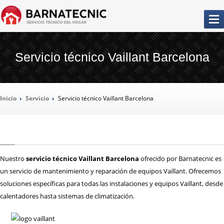
SERVICIO
TÉCNICO BARCELONA
Servicio técnico Vaillant Barcelona
LA
EMPRESA
Inicio
Servicio
Servicio
técnico Vaillant Barcelona
NUESTROS
SERVICIOS
REPARACIÓN
AIRES ACONDICIONADOS
REPARACIÓN
CALDERAS
Nuestro
servicio técnico Vaillant Barcelona
ofrecido por Barnatecnic es
REPARACIÓN
CALENTADORES
un servicio de mantenimiento y reparación de equipos Vaillant. Ofrecemos
REPARACIÓN
CAMPANAS EXTRACTORAS
soluciones específicas para todas las instalaciones y equipos Vaillant, desde
REPARACIÓN
CONGELADORES
calentadores hasta sistemas de climatización.
REPARACIÓN
FRIGORÍFICOS