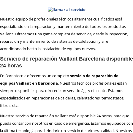
REPARACIÓN
HORNOS
REPARACIÓN
LAVADORAS
Nuestro equipo de profesionales técnicos altamente cualificados está
REPARACIÓN
LAVAVAJILLAS
especializado en la reparación y mantenimiento de todos los productos
REPARACIÓN
SECADORAS
Vaillant. Ofrecemos una gama completa de servicios, desde la inspección,
REPARACIÓN
TERMOS
reparación y mantenimiento de sistemas de calefacción y aire
REPARACIÓN
VITROCERAMICAS
acondicionado hasta la instalación de equipos nuevos.
Servicio de reparación Vaillant Barcelona disponible
TRABAJA
CON NOSOTROS
24 horas
En Barnatecnic ofrecemos un completo
servicio de reparación de
ZONA
DE ACTUACIÓN
equipos Vaillant en Barcelona
. Nuestros técnicos profesionales están
siempre disponibles para ofrecerle un servicio ágil y eficiente. Estamos
especializados en reparaciones de calderas, calentadores, termostatos,
CONTACTO BARNATECNIC
filtros, etc.
Nuestro servicio de reparación Vaillant está disponible 24 horas, para que
pueda contar con nosotros en caso de emergencia. Estamos equipados con
la última tecnología para brindarle un servicio de primera calidad. Nuestros