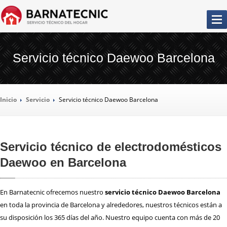
SERVICIO
TÉCNICO BARCELONA
Servicio técnico Daewoo Barcelona
LA
EMPRESA
Inicio
Servicio
Servicio
técnico Daewoo Barcelona
NUESTROS
SERVICIOS
REPARACIÓN
AIRES ACONDICIONADOS
Servicio técnico de electrodomésticos
REPARACIÓN
CALDERAS
Daewoo en Barcelona
REPARACIÓN
CALENTADORES
REPARACIÓN
CAMPANAS EXTRACTORAS
En Barnatecnic ofrecemos nuestro
servicio técnico Daewoo Barcelona
REPARACIÓN
CONGELADORES
en toda la provincia de Barcelona y alrededores, nuestros técnicos están a
REPARACIÓN
FRIGORÍFICOS
su disposición los 365 días del año. Nuestro equipo cuenta con más de 20