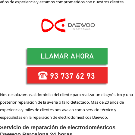
REPARACIÓN
HORNOS
años de experiencia y estamos comprometidos con nuestros clientes.
REPARACIÓN
LAVADORAS
REPARACIÓN
LAVAVAJILLAS
REPARACIÓN
SECADORAS
REPARACIÓN
TERMOS
REPARACIÓN
VITROCERAMICAS
TRABAJA
CON NOSOTROS
ZONA
DE ACTUACIÓN
Nos desplazamos al domicilio del cliente para realizar un diagnóstico y una
posterior reparación de la avería o fallo detectado. Más de 20 años de
CONTACTO BARNATECNIC
experiencia y miles de clientes nos avalan como servicio técnico y
especialistas en la reparación de electrodomésticos Daewoo.
Servicio de reparación de electrodomésticos
Daewoo Barcelona 24 horas