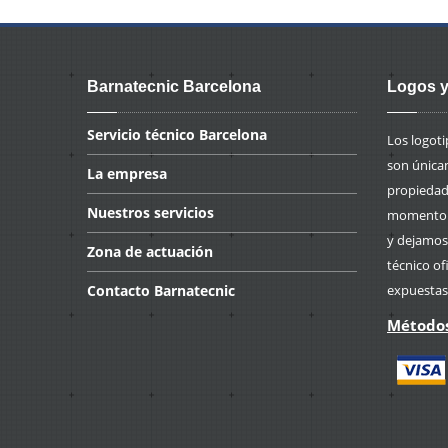
Barnatecnic Barcelona
Logos y
Servicio
técnico Barcelona
Los logot
son única
La
empresa
propiedad 
Nuestros
servicios
momento p
y dejamos
Zona
de actuación
técnico of
Contacto
Barnatecnic
expuestas
Métodos