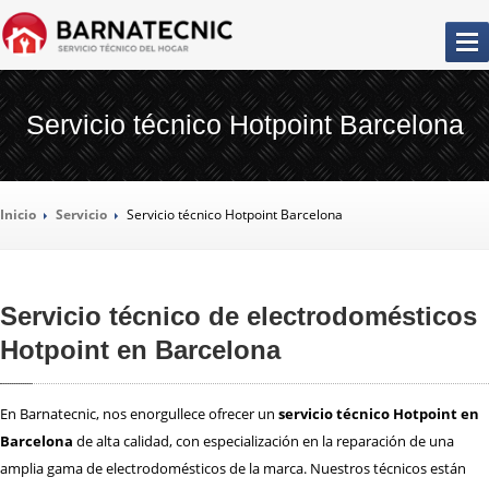
SERVICIO
TÉCNICO BARCELONA
Servicio técnico Hotpoint Barcelona
LA
EMPRESA
Inicio
Servicio
Servicio
técnico Hotpoint Barcelona
NUESTROS
SERVICIOS
REPARACIÓN
AIRES ACONDICIONADOS
Servicio técnico de electrodomésticos
REPARACIÓN
CALDERAS
Hotpoint en Barcelona
REPARACIÓN
CALENTADORES
REPARACIÓN
CAMPANAS EXTRACTORAS
En Barnatecnic, nos enorgullece ofrecer un
servicio técnico Hotpoint en
REPARACIÓN
CONGELADORES
Barcelona
de alta calidad, con especialización en la reparación de una
REPARACIÓN
FRIGORÍFICOS
amplia gama de electrodomésticos de la marca. Nuestros técnicos están