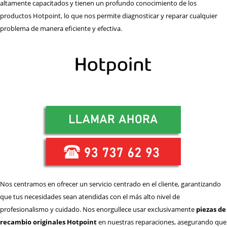
REPARACIÓN
HORNOS
altamente capacitados y tienen un profundo conocimiento de los
productos Hotpoint, lo que nos permite diagnosticar y reparar cualquier
REPARACIÓN
LAVADORAS
problema de manera eficiente y efectiva.
REPARACIÓN
LAVAVAJILLAS
REPARACIÓN
SECADORAS
REPARACIÓN
TERMOS
REPARACIÓN
VITROCERAMICAS
TRABAJA
CON NOSOTROS
ZONA
DE ACTUACIÓN
CONTACTO BARNATECNIC
Nos centramos en ofrecer un servicio centrado en el cliente, garantizando
que tus necesidades sean atendidas con el más alto nivel de
profesionalismo y cuidado. Nos enorgullece usar exclusivamente
piezas de
recambio originales Hotpoint
en nuestras reparaciones, asegurando que