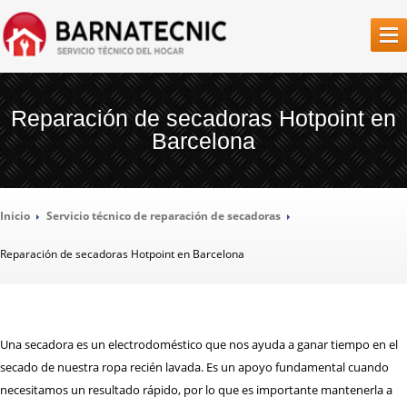
SERVICIO
TÉCNICO BARCELONA
Reparación de secadoras Hotpoint en
Barcelona
LA
EMPRESA
NUESTROS
SERVICIOS
Inicio
Servicio
técnico de reparación de secadoras
REPARACIÓN
AIRES ACONDICIONADOS
Reparación
de secadoras Hotpoint en Barcelona
REPARACIÓN
CALDERAS
REPARACIÓN
CALENTADORES
REPARACIÓN
CAMPANAS EXTRACTORAS
Una secadora es un electrodoméstico que nos ayuda a ganar tiempo en el
REPARACIÓN
CONGELADORES
secado de nuestra ropa recién lavada. Es un apoyo fundamental cuando
necesitamos un resultado rápido, por lo que es importante mantenerla a
REPARACIÓN
FRIGORÍFICOS