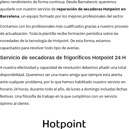
pleno rendimiento de forma continua. Desde Barnatecnic queremos
REPARACIÓN
HORNOS
ayudarle con nuestro servicio de
reparación de secadoras Hotpoint en
REPARACIÓN
LAVADORAS
Barcelona
, un equipo formado por los mejores profesionales del sector.
REPARACIÓN
LAVAVAJILLAS
Contamos con los profesionales más cualificados gracias a nuestro proceso
REPARACIÓN
SECADORAS
de actualización. Toda la plantilla recibe formación periódica sobre las
novedades de la tecnología de Hotpoint. De esta forma, estamos
REPARACIÓN
TERMOS
capacitados para resolver todo tipo de averías.
REPARACIÓN
VITROCERAMICAS
Servicio de secadoras de frigoríficos Hotpoint 24 H
TRABAJA
CON NOSOTROS
A nuestra efectividad y capacidad de resolución debemos añadir una total
disponibilidad. Queremos ser una mano amiga que siempre está atenta
ante cualquier problema, por lo que hemos habilitado nuestro servicio en
ZONA
DE ACTUACIÓN
horario 24 horas, durante todo el año, de lunes a domingo incluidas fechas
festivas. Una filosofía de trabajo en la que cumplimos con un servicio
óptimo al cliente.
CONTACTO BARNATECNIC