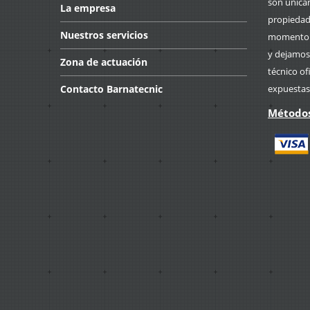
son única
La
empresa
propiedad 
Nuestros
servicios
momento p
y dejamos
Zona
de actuación
técnico of
Contacto
Barnatecnic
expuestas
Métodos