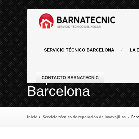
SERVICIO
TÉCNICO BARCELONA
LA
E
Reparación de lava
CONTACTO BARNATECNIC
Barcelona
Inicio
Servicio
técnico de reparación de lavavajillas
Rep