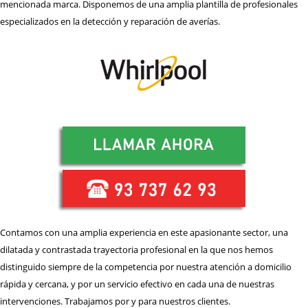
mencionada marca. Disponemos de una amplia plantilla de profesionales
REPARACIÓN
HORNOS
especializados en la detección y reparación de averías.
REPARACIÓN
LAVADORAS
REPARACIÓN
LAVAVAJILLAS
REPARACIÓN
SECADORAS
REPARACIÓN
TERMOS
REPARACIÓN
VITROCERAMICAS
TRABAJA
CON NOSOTROS
ZONA
DE ACTUACIÓN
Contamos con una amplia experiencia en este apasionante sector, una
dilatada y contrastada trayectoria profesional en la que nos hemos
CONTACTO BARNATECNIC
distinguido siempre de la competencia por nuestra atención a domicilio
rápida y cercana, y por un servicio efectivo en cada una de nuestras
intervenciones. Trabajamos por y para nuestros clientes.