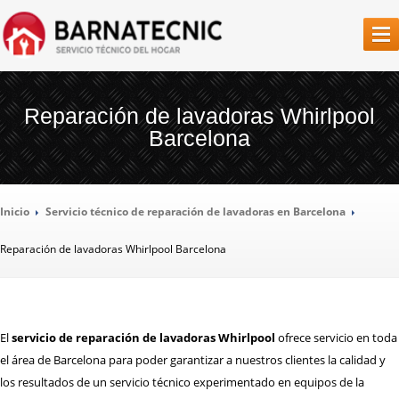
SERVICIO
TÉCNICO BARCELONA
Reparación de lavadoras Whirlpool
Barcelona
LA
EMPRESA
NUESTROS
SERVICIOS
Inicio
Servicio
técnico de reparación de lavadoras en Barcelona
REPARACIÓN
AIRES ACONDICIONADOS
Reparación
de lavadoras Whirlpool Barcelona
REPARACIÓN
CALDERAS
REPARACIÓN
CALENTADORES
REPARACIÓN
CAMPANAS EXTRACTORAS
El
servicio de reparación de lavadoras Whirlpool
ofrece servicio en toda
REPARACIÓN
CONGELADORES
el área de Barcelona para poder garantizar a nuestros clientes la calidad y
los resultados de un servicio técnico experimentado en equipos de la
REPARACIÓN
FRIGORÍFICOS