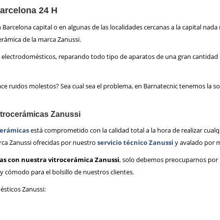
Barcelona 24 H
n Barcelona capital o en algunas de las localidades cercanas a la capital nad
cerámica de la marca Zanussi.
 de electrodomésticos, reparando todo tipo de aparatos de una gran cantida
Hace ruidos molestos? Sea cual sea el problema, en Barnatecnic tenemos la so
vitrocerámicas Zanussi
cerámicas
está comprometido con la calidad total a la hora de realizar cualq
rca Zanussi ofrecidas por nuestro
servicio técnico Zanussi
y avalado por m
ías con nuestra vitrocerámica Zanussi
, solo debemos preocuparnos por l
cómodo para el bolsillo de nuestros clientes.
sticos Zanussi: