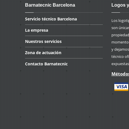
Barnatecnic Barcelona
Logos y
Servicio
técnico Barcelona
Los logot
son única
La
empresa
propiedad 
Nuestros
servicios
momento p
y dejamos
Zona
de actuación
técnico of
Contacto
Barnatecnic
expuestas
Métodos