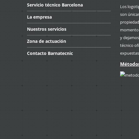
Servicio
técnico Barcelona
Los logot
son única
La
empresa
propiedad 
Nuestros
servicios
momento p
y dejamos
Zona
de actuación
técnico of
Contacto
Barnatecnic
expuestas
Métodos