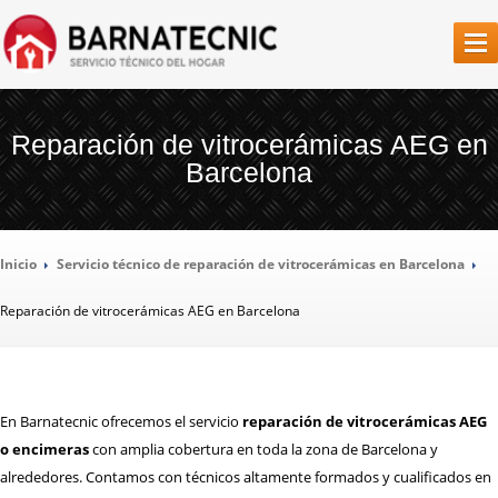
SERVICIO
TÉCNICO BARCELONA
Reparación de vitrocerámicas AEG en
Barcelona
LA
EMPRESA
NUESTROS
SERVICIOS
Inicio
Servicio
técnico de reparación de vitrocerámicas en Barcelona
REPARACIÓN
AIRES ACONDICIONADOS
Reparación
de vitrocerámicas AEG en Barcelona
REPARACIÓN
CALDERAS
REPARACIÓN
CALENTADORES
REPARACIÓN
CAMPANAS EXTRACTORAS
En Barnatecnic ofrecemos el servicio
reparación de vitrocerámicas AEG
REPARACIÓN
CONGELADORES
o encimeras
con amplia cobertura en toda la zona de Barcelona y
alrededores. Contamos con técnicos altamente formados y cualificados en
REPARACIÓN
FRIGORÍFICOS