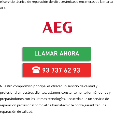
el servicio técnico de reparación de vitrocerámicas o encimeras de la marca
REPARACIÓN
HORNOS
AEG.
REPARACIÓN
LAVADORAS
REPARACIÓN
LAVAVAJILLAS
REPARACIÓN
SECADORAS
REPARACIÓN
TERMOS
REPARACIÓN
VITROCERAMICAS
TRABAJA
CON NOSOTROS
ZONA
DE ACTUACIÓN
Nuestro compromiso principal es ofrecer un servicio de calidad y
profesional a nuestros clientes, estamos constantemente formándonos y
CONTACTO BARNATECNIC
preparándonos con las últimas tecnologías. Recuerda que un servicio de
reparación profesional como el de Barnatecnic te podrá garantizar una
reparación de calidad.