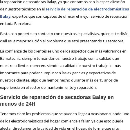
la reparación de secadoras Balay, ya que contamos con la especialización
REPARACIÓN
HORNOS
de nuestros técnicos en el
servicio de reparación de electrodomésticos
REPARACIÓN
LAVADORAS
Balay
, expertos que son capaces de ofrecer el mejor servicio de reparación
en toda Barcelona.
REPARACIÓN
LAVAVAJILLAS
REPARACIÓN
SECADORAS
Basta con ponerte en contacto con nuestros especialistas, quienes te dirán
cuál es la mejor solución al problema que esté presentando tu secadora.
REPARACIÓN
TERMOS
La confianza de los clientes es uno de los aspectos que más valoramos en
REPARACIÓN
VITROCERAMICAS
Barnatecnic, siempre tomándonos nuestro trabajo con la calidad que
nuestros clientes merecen, siendo la calidad de nuestro trabajo lo más
TRABAJA
CON NOSOTROS
importante para poder cumplir con las exigencias y expectativas de
nuestros clientes, algo que hemos hecho durante más de 15 años de
ZONA
DE ACTUACIÓN
experiencia en el sector de mantenimiento y reparación.
Servicio de reparación de secadoras Balay en
menos de 24H
CONTACTO BARNATECNIC
Tenemos claro los problemas que se pueden llegar a ocasionar cuando uno
de los electrodomésticos del hogar comience a fallar, ya que esto puede
afectar directamente la calidad de vida en el hogar, de forma que si tu