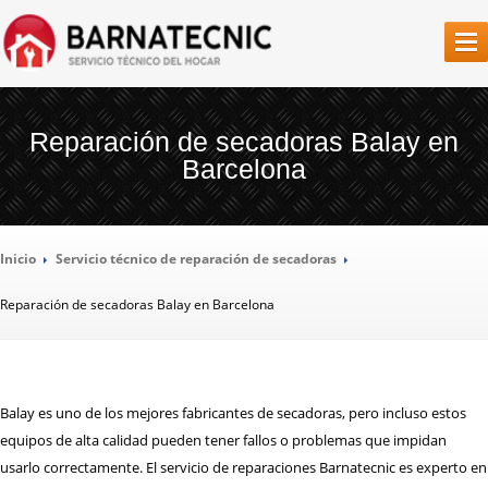
SERVICIO
TÉCNICO BARCELONA
Reparación de secadoras Balay en
Barcelona
LA
EMPRESA
NUESTROS
SERVICIOS
Inicio
Servicio
técnico de reparación de secadoras
REPARACIÓN
AIRES ACONDICIONADOS
Reparación
de secadoras Balay en Barcelona
REPARACIÓN
CALDERAS
REPARACIÓN
CALENTADORES
REPARACIÓN
CAMPANAS EXTRACTORAS
Balay es uno de los mejores fabricantes de secadoras, pero incluso estos
REPARACIÓN
CONGELADORES
equipos de alta calidad pueden tener fallos o problemas que impidan
usarlo correctamente. El servicio de reparaciones Barnatecnic es experto en
REPARACIÓN
FRIGORÍFICOS