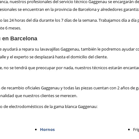
a, nuestros profesionales del servicio técnico Gaggenau se encargarán de re
sionales se encuentran en la provincia de Barcelona y alrededores garanti
o las 24 horas del día durante los 7 días de la semana. Trabajamos día a día
nte 6 meses.
u en Barcelona
ayudará a repara su lavavajillas Gaggenau, también le podremos ayudar con
le y el experto se desplazará hasta el domicilio del cliente.
te, no se tendrá que preocupar por nada, nuestros técnicos estarán encantad
s de recambio oficiales Gaggenau y todas las piezas cuentan con 2 años de 
ionalidad que nuestros clientes se merecen.
o de electrodomésticos de la gama blanca Gaggenau:
Hornos
Fri