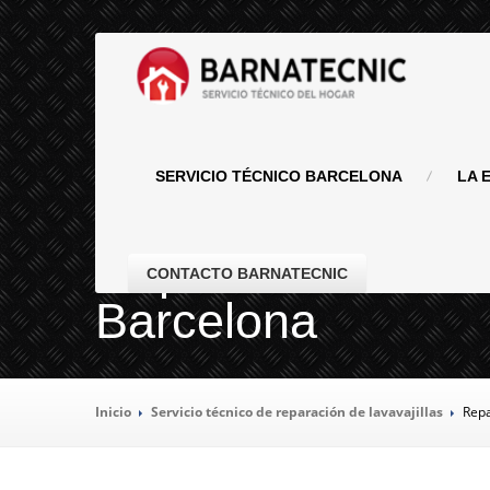
SERVICIO
TÉCNICO BARCELONA
LA
E
Reparación de la
CONTACTO BARNATECNIC
Barcelona
Inicio
Servicio
técnico de reparación de lavavajillas
Rep