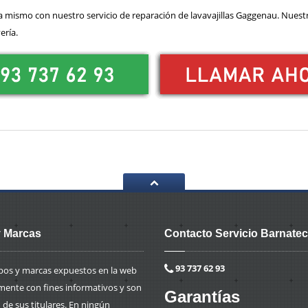
mismo con nuestro servicio de reparación de lavavajillas Gaggenau. Nuestro
ería.
 Marcas
Contacto Servicio Barnatec
93 737 62 93
ipos y marcas expuestos en la web
mente con fines informativos y son
Garantías
de sus titulares. En ningún