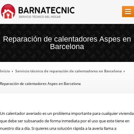
SERVICIO
TÉCNICO BARCELONA
Reparación de calentadores Aspes en
Barcelona
LA
EMPRESA
NUESTROS
SERVICIOS
Inicio
Servicio
técnico de reparación de calentadores en Barcelona
REPARACIÓN
AIRES ACONDICIONADOS
Reparación
de calentadores Aspes en Barcelona
REPARACIÓN
CALDERAS
REPARACIÓN
CALENTADORES
REPARACIÓN
CAMPANAS EXTRACTORAS
Un calentador averiado es un problema importante para cualquier vivienda
REPARACIÓN
CONGELADORES
que debe ser subsanado de forma inmediata por el uso que este tiene en
nuestro día a día. Si quieres una solución rápida a la avería llama a
REPARACIÓN
FRIGORÍFICOS