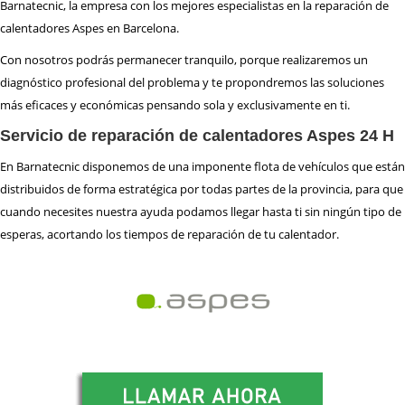
Barnatecnic, la empresa con los mejores especialistas en la reparación de
REPARACIÓN
HORNOS
calentadores Aspes en Barcelona.
REPARACIÓN
LAVADORAS
Con nosotros podrás permanecer tranquilo, porque realizaremos un
REPARACIÓN
LAVAVAJILLAS
diagnóstico profesional del problema y te propondremos las soluciones
REPARACIÓN
SECADORAS
más eficaces y económicas pensando sola y exclusivamente en ti.
REPARACIÓN
TERMOS
Servicio de reparación de calentadores Aspes 24 H
REPARACIÓN
VITROCERAMICAS
En Barnatecnic disponemos de una imponente flota de vehículos que están
distribuidos de forma estratégica por todas partes de la provincia, para que
TRABAJA
CON NOSOTROS
cuando necesites nuestra ayuda podamos llegar hasta ti sin ningún tipo de
esperas, acortando los tiempos de reparación de tu calentador.
ZONA
DE ACTUACIÓN
CONTACTO BARNATECNIC